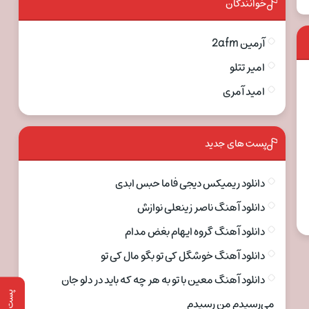
خوانندگان
آرمین 2afm
امیر تتلو
امید آمری
پست های جدید
دانلود ریمیکس دیجی فاما حبس ابدی
دانلود آهنگ ناصر زینعلی نوازش
دانلود آهنگ گروه ایهام بغض مدام
دانلود آهنگ خوشگل کی تو بگو مال کی تو
دانلود آهنگ معین با تو به هر چه که باید در دلو جان
پست قبلی
می‌رسیدم من رسیدم