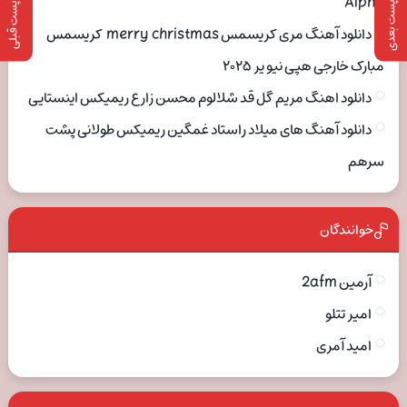
Alpha
پست بعدی
پست قبلی
دانلود آهنگ مری کریسمس merry christmas کریسمس
مبارک خارجی هپی نیو یر ۲۰۲۵
دانلود اهنگ مریم گل قد شلالوم محسن زارع ریمیکس اینستایی
دانلود آهنگ های میلاد راستاد غمگین ریمیکس طولانی پشت
سرهم
خوانندگان
آرمین 2afm
امیر تتلو
امید آمری