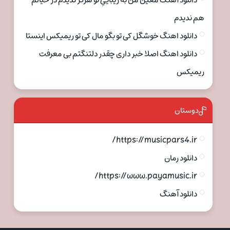
دانلود آهنگ معین من به زیباییِ تو هرگز ندیدم در خیالم
هم ندیدم
دانلود اهنگ خوشگل کی تو بگو مال کی تو ریمیکس اینستا
دانلود اهنگ اصلا خبر داری چقدر دلتنگتم بی معرفت
ریمیکس
دوستان
https://musicpars4.ir/
دانلود رمان
https://www.payamusic.ir/
دانلود آهنگ