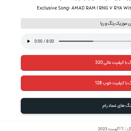
Exclusive Song: AMAD RAM | RNG V RYA With
 موزیک رنگ و ریا
با کیفیت عالی 320
 با کیفیت خوب 128
نگ های عماد رام
نگ
7 آگوست 2023