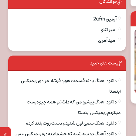
خوانندگان
آرمین 2afm
امیر تتلو
امید آمری
پست های جدید
دانلود اهنگ یادته قسمت هورد فرشاد مرادی ریمیکس
اینستا
دانلود اهنگ پیشرو من که داشتم همه چیو درست
میکردم ریمیکس اینستا
دانلود اهنگ سمی لون شنیدم دست روت بلند کرده
دانلود آهنگ دو سه شبه که چشمام به دره ریمیکس بیس