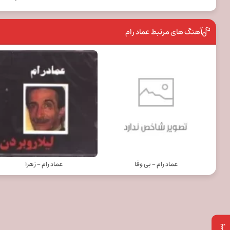
آهنگ های مرتبط عماد رام
عماد رام - بی وفا
عماد رام - زهرا