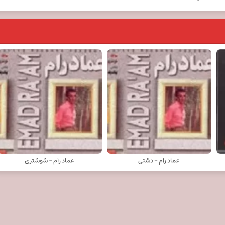
عماد رام - دشتی
عماد رام - شوشتری