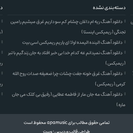
دسته‌بندی نشده
دس
ی
دانلود آهنگ ریه ام داغان چشام کم سو داریم غرق میشیم رامین
تجنگی ( ریمیکس اینستا )
( 
دانلود آهنگ الینده الیمده اولا ای یاریم ریمیکس اسی بیت
دانلود آهنگ نمیدانم عه کدام خدا بی خبر افتاد به جان زندگیم با تبر
( ریمیکس )
ری
دانلود آهنگ غرق خونه جفت چشات چرا ضعیفه صدات روح الله
کرمی ( ریمیکس )
ری
دانلود آهنگ مه جان مار از فاطمه عطایی ( رفیق بی کلک می جان
ماره )
تمامی حقوق مطالب برای apamusic محفوظ است
طراحی قالب وردپرس
:
وبیت