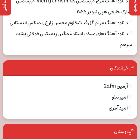
پست بعدی
پست قبلی
دانلود آهنگ مری کریسمس merry christmas کریسمس
مبارک خارجی هپی نیو یر ۲۰۲۵
دانلود اهنگ مریم گل قد شلالوم محسن زارع ریمیکس اینستایی
دانلود آهنگ های میلاد راستاد غمگین ریمیکس طولانی پشت
سرهم
خوانندگان
آرمین 2afm
امیر تتلو
امید آمری
دوستان