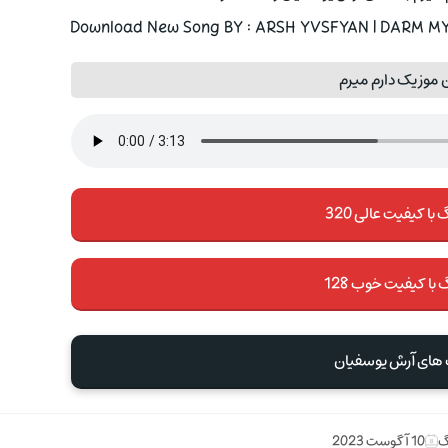
Download New Song BY : ARSH YVSFYAN | DARM MYR
 موزیک دارم میرم
با کیفیت عالی 320
 با کیفیت خوب 128
 های آرش یوسفیان
گ
10 آگوست 2023