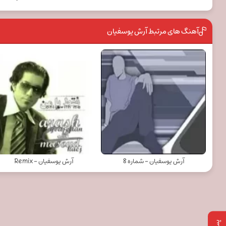
آهنگ های مرتبط آرش یوسفیان
آرش یوسفیان - شماره 8
آرش یوسفیان - Remix