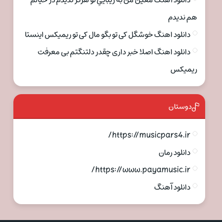
دانلود آهنگ معین من به زیباییِ تو هرگز ندیدم در خیالم
هم ندیدم
دانلود اهنگ خوشگل کی تو بگو مال کی تو ریمیکس اینستا
دانلود اهنگ اصلا خبر داری چقدر دلتنگتم بی معرفت
ریمیکس
دوستان
https://musicpars4.ir/
دانلود رمان
https://www.payamusic.ir/
دانلود آهنگ