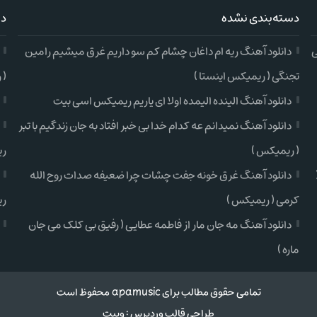
دسته‌بندی نشده
دس
ی
دانلود آهنگ ریه ام داغان چشام کم سو داریم غرق میشیم رامین
تجنگی ( ریمیکس اینستا )
( 
دانلود آهنگ الینده الیمده اولا ای یاریم ریمیکس اسی بیت
دانلود آهنگ نمیدانم عه کدام خدا بی خبر افتاد به جان زندگیم با تبر
( ریمیکس )
ری
دانلود آهنگ غرق خونه جفت چشات چرا ضعیفه صدات روح الله
کرمی ( ریمیکس )
ری
دانلود آهنگ مه جان مار از فاطمه عطایی ( رفیق بی کلک می جان
ماره )
تمامی حقوق مطالب برای apamusic محفوظ است
طراحی قالب وردپرس
:
وبیت