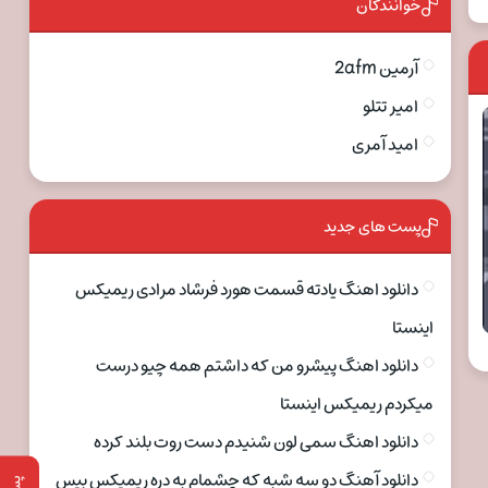
خوانندگان
آرمین 2afm
امیر تتلو
امید آمری
پست های جدید
دانلود اهنگ یادته قسمت هورد فرشاد مرادی ریمیکس
اینستا
دانلود اهنگ پیشرو من که داشتم همه چیو درست
میکردم ریمیکس اینستا
دانلود اهنگ سمی لون شنیدم دست روت بلند کرده
دانلود آهنگ دو سه شبه که چشمام به دره ریمیکس بیس