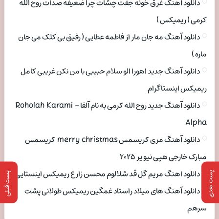
دانلود آهنگ غرق خونه جفت چشات چرا ضعیفه صدات روح الله
کرمی ( ریمیکس )
دانلود آهنگ مه جان مار از فاطمه عطایی ( رفیق بی کلک می جان
ماره )
دانلود آهنگ جدید اهورا الو سلام حبیبی با من نکن غریبی کامل
ریمیکس اینستاگرام
دانلود آهنگ جدید روح الله کرمی به نام آلفا Roholah Karami –
Alpha
دانلود آهنگ مری کریسمس merry christmas کریسمس
مبارک خارجی هپی نیو یر ۲۰۲۵
دانلود اهنگ مریم گل قد شلالوم محسن زارع ریمیکس اینستایی
پست بعدی
پست قبلی
دانلود آهنگ های میلاد راستاد غمگین ریمیکس طولانی پشت
سرهم