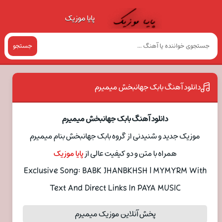
پایا موزیک
جستجو
دانلود آهنگ بابک جهانبخش میمیرم
دانلود آهنگ بابک جهانبخش میمیرم
موزیک جدید و شنیدنی از گروه بابک جهانبخش بنام میمیرم
همراه با متن و دو کیفیت عالی از
پایا موزیک
Exclusive Song: BABK JHANBKHSH | MYMYRM With
Text And Direct Links In PAYA MUSIC
پخش آنلاین موزیک میمیرم