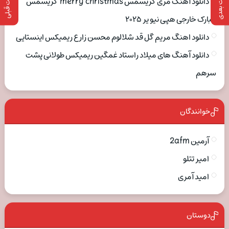
پست بعدی
پست قبلی
دانلود آهنگ مری کریسمس merry christmas کریسمس
مبارک خارجی هپی نیو یر ۲۰۲۵
دانلود اهنگ مریم گل قد شلالوم محسن زارع ریمیکس اینستایی
دانلود آهنگ های میلاد راستاد غمگین ریمیکس طولانی پشت
سرهم
خوانندگان
آرمین 2afm
امیر تتلو
امید آمری
دوستان