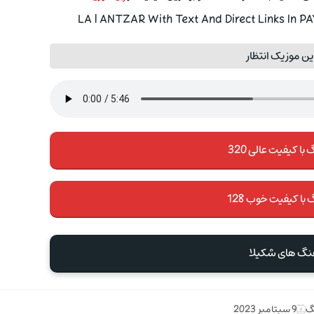
ن موزیک انتظار
با کیفیت عالی 320
 با کیفیت خوب 128
هنگ های شکيلا
گ
9 سپتامبر 2023