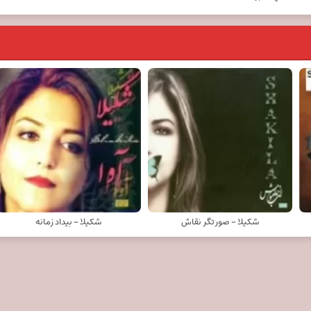
شکيلا - صورتگر نقاش
شکيلا - بیداد زمانه