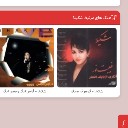
آهنگ های مرتبط شکيلا
شکيلا - گوهر نُه صدف
شکيلا - قفس تنگ و نفس تنگ
پست بعدی