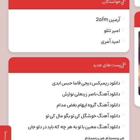
خوانندگان
آرمین 2afm
امیر تتلو
امید آمری
پست های جدید
دانلود ریمیکس دیجی فاما حبس ابدی
دانلود آهنگ ناصر زینعلی نوازش
دانلود آهنگ گروه ایهام بغض مدام
دانلود آهنگ خوشگل کی تو بگو مال کی تو
دانلود آهنگ معین با تو به هر چه که باید در دلو جان
پست قبلی
می‌رسیدم من رسیدم