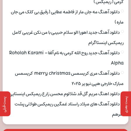
کرمی ( ریمیکس )
دانلود آهنگ مه جان مار از فاطمه عطایی ( رفیق بی کلک می جان
ماره )
دانلود آهنگ جدید اهورا الو سلام حبیبی با من نکن غریبی کامل
ریمیکس اینستاگرام
دانلود آهنگ جدید روح الله کرمی به نام آلفا Roholah Karami –
Alpha
دانلود آهنگ مری کریسمس merry christmas کریسمس
مبارک خارجی هپی نیو یر ۲۰۲۵
دانلود اهنگ مریم گل قد شلالوم محسن زارع ریمیکس اینستایی
پست بعدی
پست قبلی
دانلود آهنگ های میلاد راستاد غمگین ریمیکس طولانی پشت
سرهم