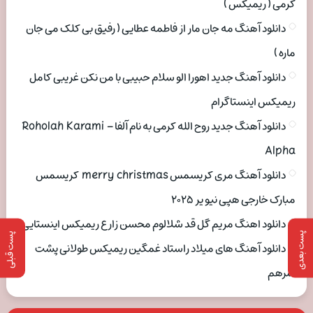
کرمی ( ریمیکس )
دانلود آهنگ مه جان مار از فاطمه عطایی ( رفیق بی کلک می جان
ماره )
دانلود آهنگ جدید اهورا الو سلام حبیبی با من نکن غریبی کامل
ریمیکس اینستاگرام
دانلود آهنگ جدید روح الله کرمی به نام آلفا Roholah Karami –
Alpha
دانلود آهنگ مری کریسمس merry christmas کریسمس
مبارک خارجی هپی نیو یر ۲۰۲۵
دانلود اهنگ مریم گل قد شلالوم محسن زارع ریمیکس اینستایی
پست بعدی
پست قبلی
دانلود آهنگ های میلاد راستاد غمگین ریمیکس طولانی پشت
سرهم