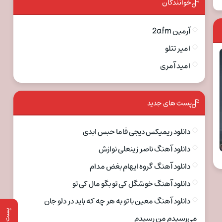
خوانندگان
آرمین 2afm
امیر تتلو
امید آمری
پست های جدید
دانلود ریمیکس دیجی فاما حبس ابدی
دانلود آهنگ ناصر زینعلی نوازش
دانلود آهنگ گروه ایهام بغض مدام
دانلود آهنگ خوشگل کی تو بگو مال کی تو
دانلود آهنگ معین با تو به هر چه که باید در دلو جان
پست قبلی
می‌رسیدم من رسیدم