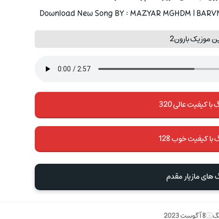
Download New Song BY : MAZYAR MGHDM | BARVN2 
ن موزیک بارون2
با کیفیت عالی 320
 با کیفیت خوب 128
گ های مازیار مقدم
نگ
8 آگوست 2023