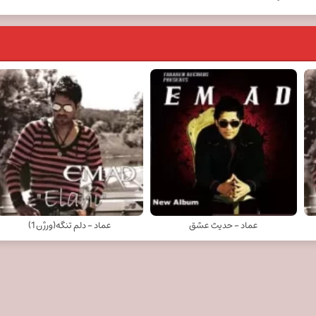
عماد - حدیث عشق
عماد - دلم تنگه(ورژن 1)