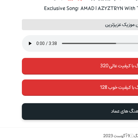
Exclusive Song: AMAD | AZYZTRYN With T
 موزیک عزیزترین
با کیفیت عالی 320
 با کیفیت خوب 128
آهنگ های عماد
نگ
9 آگوست 2023