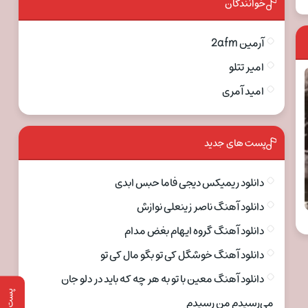
خوانندگان
آرمین 2afm
امیر تتلو
امید آمری
پست های جدید
دانلود ریمیکس دیجی فاما حبس ابدی
دانلود آهنگ ناصر زینعلی نوازش
دانلود آهنگ گروه ایهام بغض مدام
دانلود آهنگ خوشگل کی تو بگو مال کی تو
دانلود آهنگ معین با تو به هر چه که باید در دلو جان
پست قبلی
می‌رسیدم من رسیدم