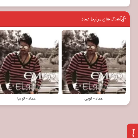
آهنگ های مرتبط عماد
عماد - تویی
عماد - تو بیا
پست بعدی