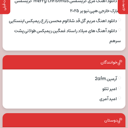
پست بعدی
پست قبلی
دانلود آهنگ مری کریسمس merry christmas کریسمس
مبارک خارجی هپی نیو یر ۲۰۲۵
دانلود اهنگ مریم گل قد شلالوم محسن زارع ریمیکس اینستایی
دانلود آهنگ های میلاد راستاد غمگین ریمیکس طولانی پشت
سرهم
خوانندگان
آرمین 2afm
امیر تتلو
امید آمری
دوستان