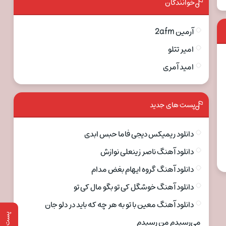
خوانندگان
آرمین 2afm
امیر تتلو
امید آمری
پست های جدید
دانلود ریمیکس دیجی فاما حبس ابدی
دانلود آهنگ ناصر زینعلی نوازش
دانلود آهنگ گروه ایهام بغض مدام
دانلود آهنگ خوشگل کی تو بگو مال کی تو
دانلود آهنگ معین با تو به هر چه که باید در دلو جان
پست قبلی
می‌رسیدم من رسیدم