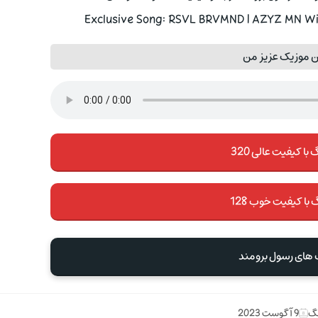
Exclusive Song: RSVL BRVMND | AZYZ MN Wit
ن موزیک عزیز من
با کیفیت عالی 320
 با کیفیت خوب 128
 های رسول برومند
نگ
9 آگوست 2023