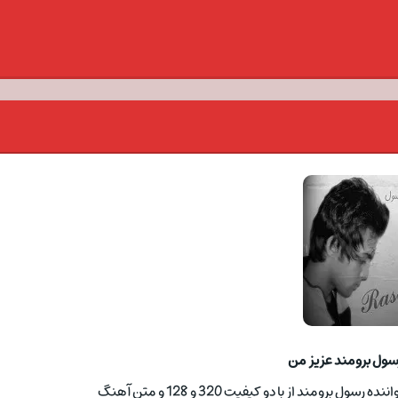
سول برومند عزیز من
رومند از با دو کیفیت 320 و 128 و متن آهنگ