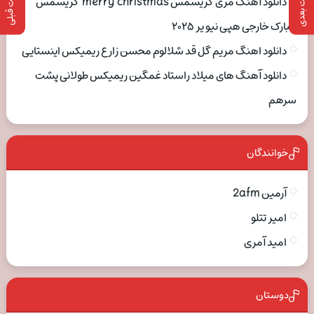
پست بعدی
پست قبلی
دانلود آهنگ مری کریسمس merry christmas کریسمس
مبارک خارجی هپی نیو یر ۲۰۲۵
دانلود اهنگ مریم گل قد شلالوم محسن زارع ریمیکس اینستایی
دانلود آهنگ های میلاد راستاد غمگین ریمیکس طولانی پشت
سرهم
خوانندگان
آرمین 2afm
امیر تتلو
امید آمری
دوستان