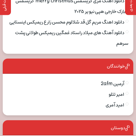
پست بعدی
پست قبلی
دانلود آهنگ مری کریسمس merry christmas کریسمس
مبارک خارجی هپی نیو یر ۲۰۲۵
دانلود اهنگ مریم گل قد شلالوم محسن زارع ریمیکس اینستایی
دانلود آهنگ های میلاد راستاد غمگین ریمیکس طولانی پشت
سرهم
خوانندگان
آرمین 2afm
امیر تتلو
امید آمری
دوستان