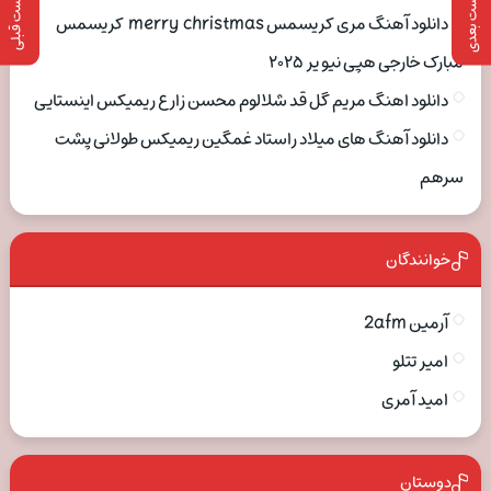
پست بعدی
پست قبلی
دانلود آهنگ مری کریسمس merry christmas کریسمس
مبارک خارجی هپی نیو یر ۲۰۲۵
دانلود اهنگ مریم گل قد شلالوم محسن زارع ریمیکس اینستایی
دانلود آهنگ های میلاد راستاد غمگین ریمیکس طولانی پشت
سرهم
خوانندگان
آرمین 2afm
امیر تتلو
امید آمری
دوستان