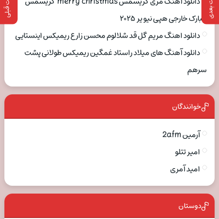
پست بعدی
پست قبلی
دانلود آهنگ مری کریسمس merry christmas کریسمس
مبارک خارجی هپی نیو یر ۲۰۲۵
دانلود اهنگ مریم گل قد شلالوم محسن زارع ریمیکس اینستایی
دانلود آهنگ های میلاد راستاد غمگین ریمیکس طولانی پشت
سرهم
خوانندگان
آرمین 2afm
امیر تتلو
امید آمری
دوستان