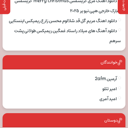
پست بعدی
پست قبلی
دانلود آهنگ مری کریسمس merry christmas کریسمس
مبارک خارجی هپی نیو یر ۲۰۲۵
دانلود اهنگ مریم گل قد شلالوم محسن زارع ریمیکس اینستایی
دانلود آهنگ های میلاد راستاد غمگین ریمیکس طولانی پشت
سرهم
خوانندگان
آرمین 2afm
امیر تتلو
امید آمری
دوستان