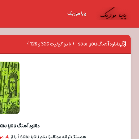
پایا موزیک
دانلود آهنگ i saw you { با دو کیفیت 320 و 128 }
دانلود آهنگ i saw you { با دو کیفیت 320 و 128 }
همینک ترانه مونالیزا بنام i saw you را از
پایا م