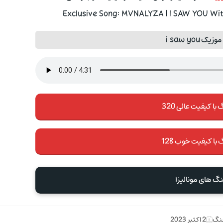
Exclusive Song: MVNALYZA | I SAW YOU With
 i saw you
با کیفیت عالی 320
 با کیفیت خوب 128
نگ های مونالیزا
هنگ
2 اکتبر 2023