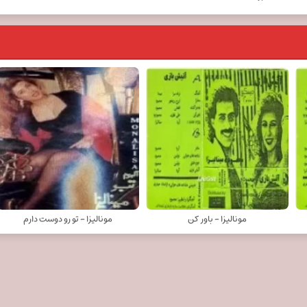
مونالیزا - باور کن
مونالیزا - تو رو دوست دارم