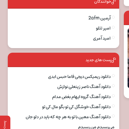
خوانندگان
آرمین 2afm
امیر تتلو
امید آمری
پست های جدید
دانلود ریمیکس دیجی فاما حبس ابدی
دانلود آهنگ ناصر زینعلی نوازش
دانلود آهنگ گروه ایهام بغض مدام
دانلود آهنگ خوشگل کی تو بگو مال کی تو
دانلود آهنگ معین با تو به هر چه که باید در دلو جان
پست قبلی
می‌رسیدم من رسیدم