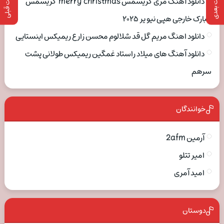
پست بعدی
پست قبلی
دانلود آهنگ مری کریسمس merry christmas کریسمس
مبارک خارجی هپی نیو یر ۲۰۲۵
دانلود اهنگ مریم گل قد شلالوم محسن زارع ریمیکس اینستایی
دانلود آهنگ های میلاد راستاد غمگین ریمیکس طولانی پشت
سرهم
خوانندگان
آرمین 2afm
امیر تتلو
امید آمری
دوستان