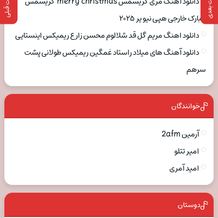
پست بعدی
پست قبلی
دانلود آهنگ مری کریسمس merry christmas کریسمس
مبارک خارجی هپی نیو یر ۲۰۲۵
دانلود اهنگ مریم گل قد شلالوم محسن زارع ریمیکس اینستایی
دانلود آهنگ های میلاد راستاد غمگین ریمیکس طولانی پشت
سرهم
خوانندگان
آرمین 2afm
امیر تتلو
امید آمری
دوستان