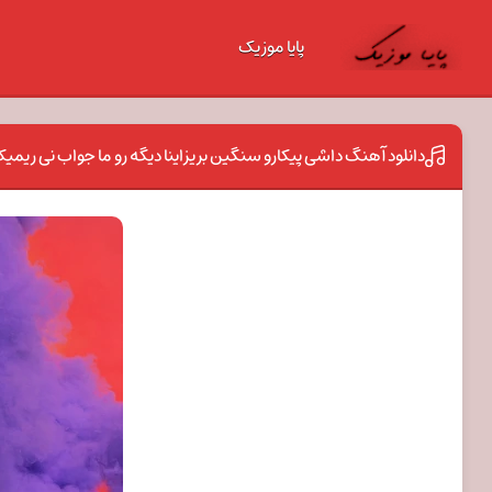
پایا موزیک
دانلود آهنگ داشی پیکارو سنگین بریزاینا دیگه رو ما جواب نی ریم