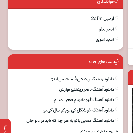
خوانندگان
آرمین 2afm
امیر تتلو
امید آمری
پست های جدید
دانلود ریمیکس دیجی فاما حبس ابدی
دانلود آهنگ ناصر زینعلی نوازش
دانلود آهنگ گروه ایهام بغض مدام
دانلود آهنگ خوشگل کی تو بگو مال کی تو
دانلود آهنگ معین با تو به هر چه که باید در دلو جان
پست قبلی
می‌رسیدم من رسیدم