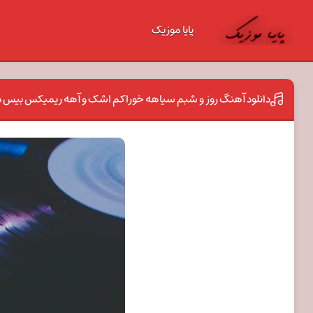
پایا موزیک
دانلود آهنگ روز و شبم سیاهه خوراکم اشک و آهه ریمیکس بیس دار