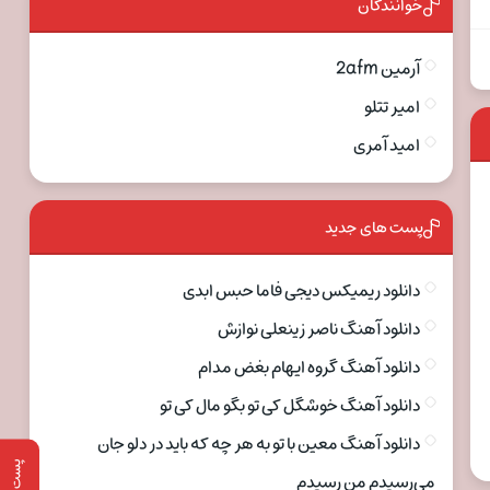
خوانندگان
آرمین 2afm
امیر تتلو
امید آمری
پست های جدید
دانلود ریمیکس دیجی فاما حبس ابدی
دانلود آهنگ ناصر زینعلی نوازش
دانلود آهنگ گروه ایهام بغض مدام
دانلود آهنگ خوشگل کی تو بگو مال کی تو
دانلود آهنگ معین با تو به هر چه که باید در دلو جان
پست قبلی
می‌رسیدم من رسیدم