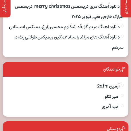
پست بعدی
پست قبلی
دانلود آهنگ مری کریسمس merry christmas کریسمس
مبارک خارجی هپی نیو یر ۲۰۲۵
دانلود اهنگ مریم گل قد شلالوم محسن زارع ریمیکس اینستایی
دانلود آهنگ های میلاد راستاد غمگین ریمیکس طولانی پشت
سرهم
خوانندگان
آرمین 2afm
امیر تتلو
امید آمری
دوستان