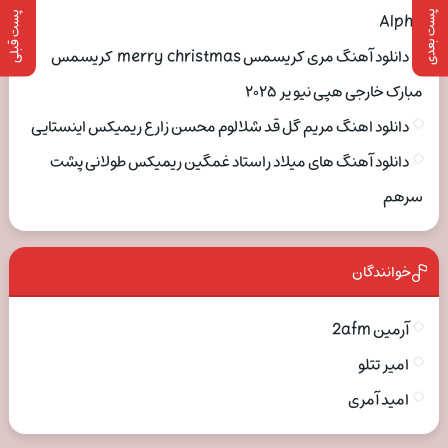
پست بعدی
پست قبلی
Alpha
دانلود آهنگ مری کریسمس merry christmas کریسمس
مبارک خارجی هپی نیو یر ۲۰۲۵
دانلود اهنگ مریم گل قد شلالوم محسن زارع ریمیکس اینستایی
دانلود آهنگ های میلاد راستاد غمگین ریمیکس طولانی پشت
سرهم
خوانندگان
آرمین 2afm
امیر تتلو
امید آمری