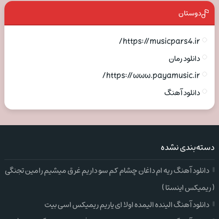
دوستان
https://musicpars4.ir/
دانلود رمان
https://www.payamusic.ir/
دانلود آهنگ
دسته‌بندی نشده
دانلود آهنگ ریه ام داغان چشام کم سو داریم غرق میشیم رامین تجنگی
( ریمیکس اینستا )
دانلود آهنگ الینده الیمده اولا ای یاریم ریمیکس اسی بیت