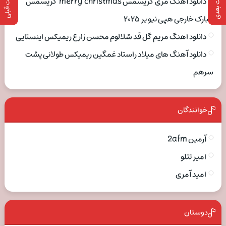
پست بعدی
پست قبلی
دانلود آهنگ مری کریسمس merry christmas کریسمس
مبارک خارجی هپی نیو یر ۲۰۲۵
دانلود اهنگ مریم گل قد شلالوم محسن زارع ریمیکس اینستایی
دانلود آهنگ های میلاد راستاد غمگین ریمیکس طولانی پشت
سرهم
خوانندگان
آرمین 2afm
امیر تتلو
امید آمری
دوستان