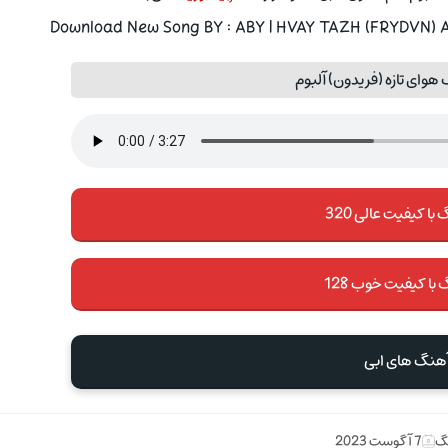
Download New Song BY : ABY | HVAY TAZH (FRYDVN) A
هوای تازه (فریدون) آلبوم
با کیفیت عالی 320
 با کیفیت خوب 128
آهنگ های ابی
نگ
7 آگوست 2023