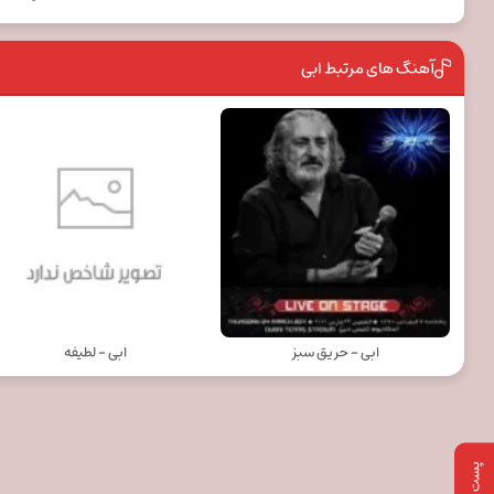
آهنگ های مرتبط ابی
ابی - حریق سبز
ابی - لطیفه
پست بعدی