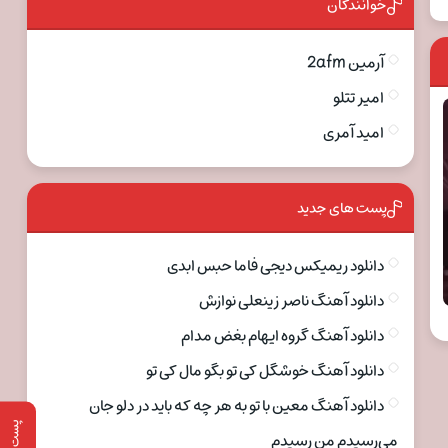
خوانندگان
آرمین 2afm
امیر تتلو
امید آمری
پست های جدید
دانلود ریمیکس دیجی فاما حبس ابدی
دانلود آهنگ ناصر زینعلی نوازش
دانلود آهنگ گروه ایهام بغض مدام
دانلود آهنگ خوشگل کی تو بگو مال کی تو
دانلود آهنگ معین با تو به هر چه که باید در دلو جان
پست قبلی
می‌رسیدم من رسیدم