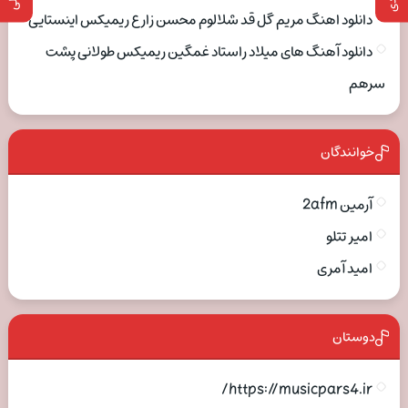
دانلود اهنگ مریم گل قد شلالوم محسن زارع ریمیکس اینستایی
دانلود آهنگ های میلاد راستاد غمگین ریمیکس طولانی پشت
سرهم
خوانندگان
آرمین 2afm
امیر تتلو
امید آمری
دوستان
https://musicpars4.ir/