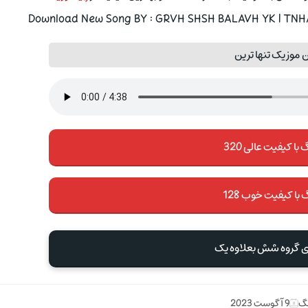
Download New Song BY : GRVH SHSH BALAVH YK | TNHA 
 موزیک تنها ترین
با کیفیت عالی 320
 با کیفیت خوب 128
ی گروه شش بعلاوه یک
نگ
9 آگوست 2023