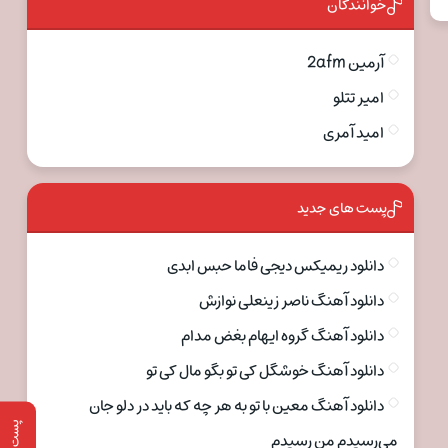
خوانندگان
آرمین 2afm
امیر تتلو
امید آمری
پست های جدید
دانلود ریمیکس دیجی فاما حبس ابدی
دانلود آهنگ ناصر زینعلی نوازش
دانلود آهنگ گروه ایهام بغض مدام
دانلود آهنگ خوشگل کی تو بگو مال کی تو
دانلود آهنگ معین با تو به هر چه که باید در دلو جان
پست قبلی
می‌رسیدم من رسیدم