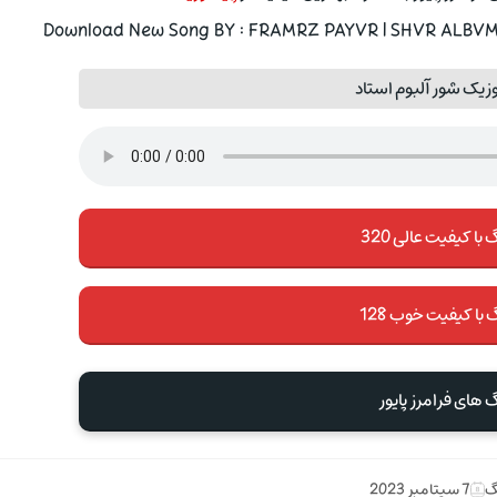
Download New Song BY : FRAMRZ PAYVR | SHVR ALBVM A
زیک شور آلبوم استاد
با کیفیت عالی 320
 با کیفیت خوب 128
 های فرامرز پایور
گ
7 سپتامبر 2023