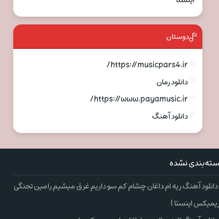
اینستا
دوستان
https://musicpars4.ir/
دانلود رمان
https://www.payamusic.ir/
دانلود آهنگ
ته‌بندی نشده
دانلود آهنگ ریه ام داغان چشام کم سو داریم غرق میشیم رامین تجنگی
ریمیکس اینستا )