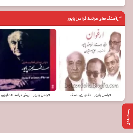
آهنگ های مرتبط فرامرز پایور
فرامرز پایور - تکنوازی تمبک
فرامرز پایور - پیش درآمد همایون
پست بعدی