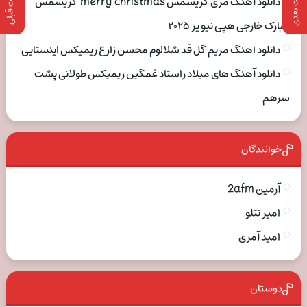
پست بعدی
پست قبلی
دانلود آهنگ مری کریسمس merry christmas کریسمس
مبارک خارجی هپی نیو یر ۲۰۲۵
دانلود اهنگ مریم گل قد شلالوم محسن زارع ریمیکس اینستایی
دانلود آهنگ های میلاد راستاد غمگین ریمیکس طولانی پشت
سرهم
خوانندگان
آرمین 2afm
امیر تتلو
امید آمری
دوستان