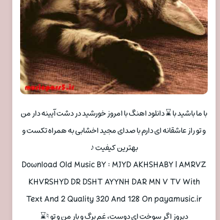
با ما باشید با ⌛ دانلود اهنگ با امروز خورشید در دشت آیینه دار من
و تو راز عاشقانه ای دارم با صدای مجید اخشابی به همراه تکست و
بهترین کیفیت ♪
Download Old Music BY : MJYD AKHSHABY | AMRVZ
KHVRSHYD DR DSHT AYYNH DAR MN V TV With
Text And 2 Quality 320 And 128 On payamusic.ir
دیروز اگر سوخت ای دوست، غم برگ و بار من و تو ♮⌛