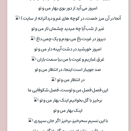
امروز می آید از دور بوی بهار من و تو
آنجا در آن مرز خصت، در کوچه های غم و درد(ترانه از سایت ) ♮⌛
غیر از شب آیا چه میدید چشمان تار من و تو
دیروز در غربت باغ من بودم و یک چمن داغ ♮⌛
امروز خورشید در دشت آیینه دار من و تو
غرق غباریم و غربت با من بیا سمت باران ♮⌛
صد جویبار است اینجا، در انتظار من و تو
در انتظار من و تو ♮⌛
این فصل فصل من و توست، فصل شکوفایی ما
برخیز با گل بخوانیم اینک بهار من و تو ♮⌛
اینک بهار من و تو
با این نسیم سحرخیز، برخیز اگر جان سپردی ♮⌛
در باغ می ماند ای دوست گل یادگار من و تو