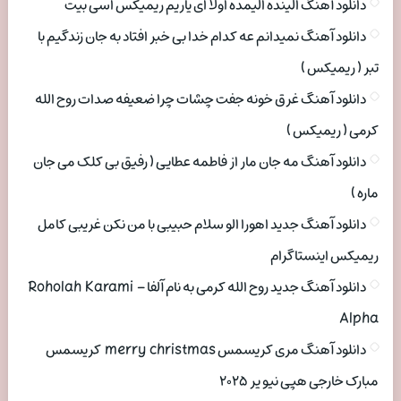
دانلود آهنگ الینده الیمده اولا ای یاریم ریمیکس اسی بیت
دانلود آهنگ نمیدانم عه کدام خدا بی خبر افتاد به جان زندگیم با
تبر ( ریمیکس )
دانلود آهنگ غرق خونه جفت چشات چرا ضعیفه صدات روح الله
کرمی ( ریمیکس )
دانلود آهنگ مه جان مار از فاطمه عطایی ( رفیق بی کلک می جان
ماره )
دانلود آهنگ جدید اهورا الو سلام حبیبی با من نکن غریبی کامل
ریمیکس اینستاگرام
دانلود آهنگ جدید روح الله کرمی به نام آلفا Roholah Karami –
Alpha
دانلود آهنگ مری کریسمس merry christmas کریسمس
مبارک خارجی هپی نیو یر ۲۰۲۵