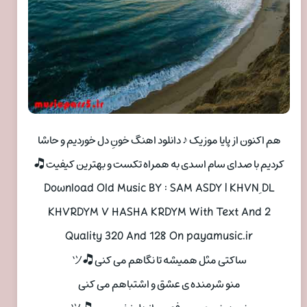
هم اکنون از پایا موزیک ♪ دانلود اهنگ خونِ دل خوردیم و حاشا
کردیم با صدای سام اسدی به همراه تکست و بهترین کیفیت 🎝
Download Old Music BY : SAM ASDY | KHVNِ DL
KHVRDYM V HASHA KRDYM With Text And 2
Quality 320 And 128 On payamusic.ir
ساکتی مثل همیشه تا نگاهم می کنی 🎝ツ
منو شرمنده ی عشق و اشتباهم می کنی