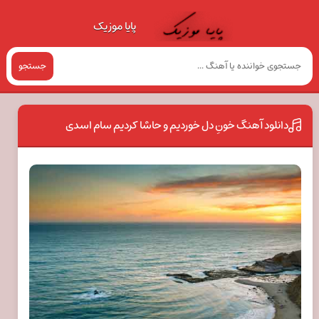
پایا موزیک
جستجو
دانلود آهنگ خونِ دل خوردیم و حاشا کردیم سام اسدی