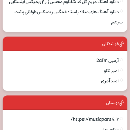
دانلود اهنگ مریم گل قد شلالوم محسن زارع ریمیکس اینستایی
دانلود آهنگ های میلاد راستاد غمگین ریمیکس طولانی پشت
سرهم
خوانندگان
آرمین 2afm
امیر تتلو
امید آمری
دوستان
https://musicpars4.ir/
دانلود رمان