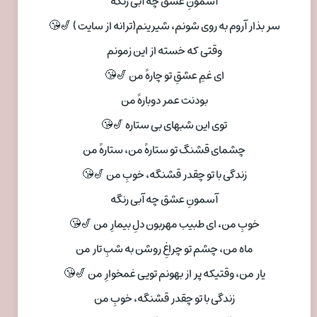
آسمونِ عشق چه آبی رنگه
سر بذار آروم به روی شونم، شیرینم(ترانه از سایت ) 🎷😘
وقتی که خسته از این زمونم
ای غمِ عشقِ تو چارهً من 🎷😘
بودنت عمر دوبارهً من
توی این شبهای بی ستاره 🎷😘
چشمای قشنگ تو ستارهً من، ستارهً من
زندگی با تو چقدر قشنگه، خوبِ من 🎷😘
آسمونِ عشق چه آبی رنگه
خوبِ من، ای طبیب مهربون دلِ بیمارِ من 🎷😘
ماه من، چشم تو چراغِ روشن به شبِ تار من
یار من، وقتیکه پر از بهونم تویی غمخوارِ من 🎷😘
زندگی با تو چقدر قشنگه، خوبِ من