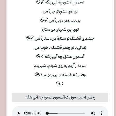
آسمونِ عشق چه آبی رنگه 🎷😘
ای غمِ عشقِ تو چارهً من
بودنت عمر دوبارهً من 🎷😘
توی این شبهای بی ستاره
چشمای قشنگ تو ستارهً من، ستارهً من 🎷😘
زندگی با تو چقدر قشنگه، خوبِ من
آسمونِ عشق چه آبی رنگه 🎷😘
سر بذار آروم به روی شونم، شیرینم
وقتی که خسته از این زمونم 🎷😘
🎷😘
پخش آنلاین موزیک آسمونِ عشق چه آبی رنگه