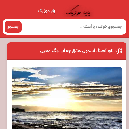
پایا موزیک
جستجو
دانلود آهنگ آسمونِ عشق چه آبی رنگه معین