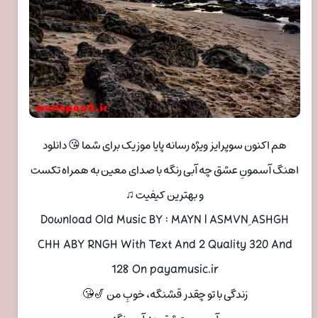
هم اکنون سوپرایز ویژه رسانه پایا موزیک برای شما 😘 دانلود
اهنگ آسمونِ عشق چه آبی رنگه با صدای معین به همراه تکست
و بهترین کیفیت ♫
Download Old Music BY : MAYN | ASMVNِ ASHGH
CHH ABY RNGH With Text And 2 Quality 320 And
128 On payamusic.ir
زندگی با تو چقدر قشنگه، خوبِ من 🎷😘