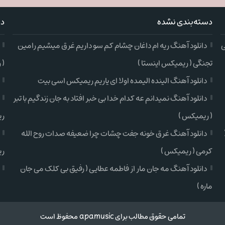
دسته‌بندی نشده
دس
ی
دانلود آهنگ ریه ام داغان چشام کم سو داریم غرق میشیم رامین
تجنگی ( ریمیکس اینستا )
( 
دانلود آهنگ الینده الیمده اولا ای یاریم ریمیکس اسی بیت
دانلود آهنگ نمیدانم عه کدام خدا بی خبر افتاد به جان زندگیم با تبر
( ریمیکس )
ری
دانلود آهنگ غرق خونه جفت چشات چرا ضعیفه صدات روح الله
کرمی ( ریمیکس )
ری
دانلود آهنگ مه جان مار از فاطمه عطایی ( رفیق بی کلک می جان
ماره )
تمامی حقوق مطالب برای apamusic محفوظ است