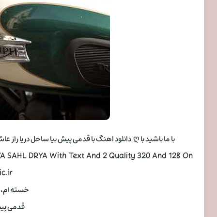
با ما باشید با ღ دانلود اهنگ با قدمی پیش بیا ساحل دریا راز عاشقانه ای دارم با صدای علیرضا روزگار به همراه تکست و بهترین کیفیت ♪
 SAHL DRYA With Text And 2 Quality 320 And 128 On
c.ir
خسته ام، خ
قدمی پیش