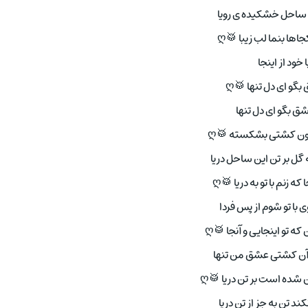
 ساحل خشکیده ی رویا
ها بنما لب زیبا 🥁ღ
ا خود از اینجا
گو ای دل تنها 🥁ღ
 بگو ای دل تنها
اون کشتی بشکسته 🥁ღ
گل بر تن این ساحل دریا
 که زنم با تو به دریا 🥁ღ
ی با تو شوم از پس فردا
که تو اینجایی و آنجا 🥁ღ
 آن کشتی عشق من تنها
شده است بر تن دریا 🥁ღ
د تن به جز از تن دریا