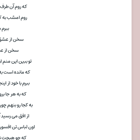
که روم آن طرف
روم امشب به کجا
ببرم ب
سخن از عشق ب
سخن از عشق
تو ببین این منم 
که مانده است به 
ببرم با خود از اینجا
که به هر جا برو
به کجا رو بنهم چون 
از افق می رسید
اون لباس تن افسون 
که چو هیچت نکن