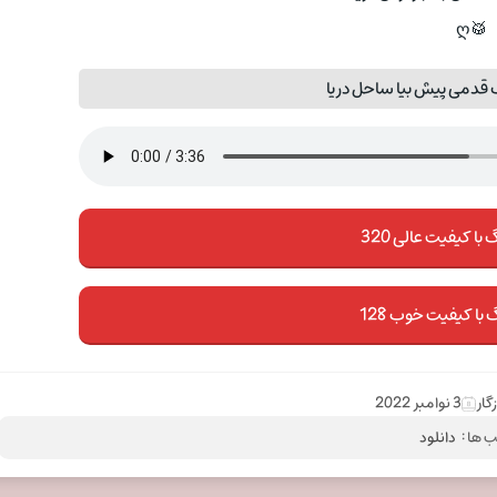
🥁ღ
قدمی پیش بیا ساحل دریا
با کیفیت عالی 320
 با کیفیت خوب 128
گار
3 نوامبر 2022
 ها :
دانلود