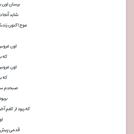
برسان اون بل
شاید آنجا د
موج اکنون زند
اون عروس 
که ب
اون عروس 
که ب
صبحدم سوز
بربود
که ربود از کفم آخ
او
قدمی پیش بی