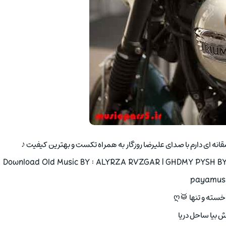
Download Old Music BY : ALYRZA RVZGAR | GHDMY PYSH BYA
payamusi
سته و تنها 🥁ღ
 بیا ساحل دریا