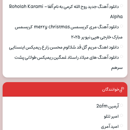
دانلود آهنگ جدید روح الله کرمی به نام آلفا Roholah Karami –
Alpha
دانلود آهنگ مری کریسمس merry christmas کریسمس
مبارک خارجی هپی نیو یر ۲۰۲۵
دانلود اهنگ مریم گل قد شلالوم محسن زارع ریمیکس اینستایی
دانلود آهنگ های میلاد راستاد غمگین ریمیکس طولانی پشت
سرهم
خوانندگان
آرمین 2afm
امیر تتلو
امید آمری