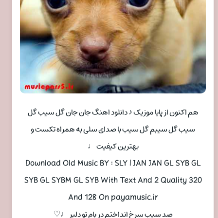
هم اکنون از پایا موزیک ♪ دانلود اهنگ جان جان گل سیب گل
سیب گل سیبم گل سیب با صدای سلی به همراه تکست و
بهترین کیفیت ♩
Download Old Music BY : SLY | JAN JAN GL SYB GL
SYB GL SYBM GL SYB With Text And 2 Quality 320
And 128 On payamusic.ir
صد سیب سرخ انداختم در بام تو دلبر ♩♡