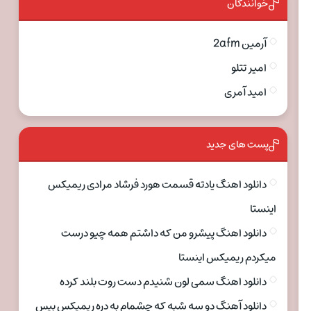
خوانندگان
آرمین 2afm
امیر تتلو
امید آمری
پست های جدید
دانلود اهنگ یادته قسمت هورد فرشاد مرادی ریمیکس
اینستا
دانلود اهنگ پیشرو من که داشتم همه چیو درست
میکردم ریمیکس اینستا
دانلود اهنگ سمی لون شنیدم دست روت بلند کرده
دانلود آهنگ دو سه شبه که چشمام به دره ریمیکس بیس